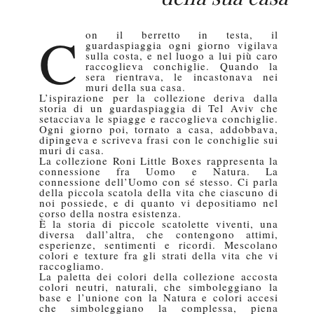
C
on il berretto in testa, il
guardaspiaggia ogni giorno vigilava
sulla costa, e nel luogo a lui più caro
raccoglieva conchiglie. Quando la
sera rientrava, le incastonava nei
muri della sua casa.
L’ispirazione per la collezione deriva dalla
storia di un guardaspiaggia di Tel Aviv che
setacciava le spiagge e raccoglieva conchiglie.
Ogni giorno poi, tornato a casa, addobbava,
dipingeva e scriveva frasi con le conchiglie sui
muri di casa.
La collezione Roni Little Boxes rappresenta la
connessione fra Uomo e Natura. La
connessione dell’Uomo con sé stesso. Ci parla
della piccola scatola della vita che ciascuno di
noi possiede, e di quanto vi depositiamo nel
corso della nostra esistenza.
È la storia di piccole scatolette viventi, una
diversa dall’altra, che contengono attimi,
esperienze, sentimenti e ricordi. Mescolano
colori e texture fra gli strati della vita che vi
raccogliamo.
La paletta dei colori della collezione accosta
colori neutri, naturali, che simboleggiano la
base e l’unione con la Natura e colori accesi
che simboleggiano la complessa, piena