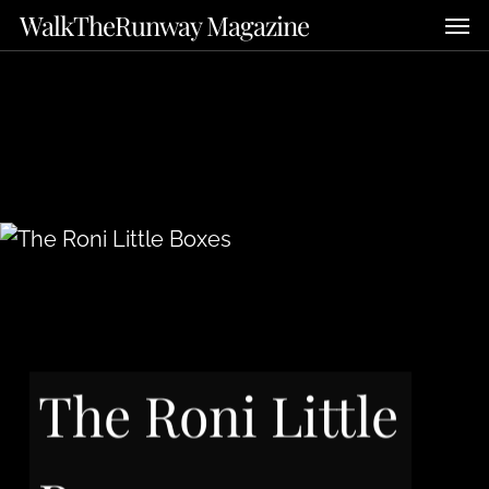
Skip
Men
WalkTheRunway Magazine
to
main
content
The Roni Little