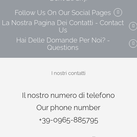
Follow Us On Our Social Pages
La Nostra Pagina Dei Contatti - Contact
Us
Hai Delle Domande Per Noi? -
Questions
I
nostri
contatti
Il nostro numero di telefono
Our phone number
+39-0965-885795