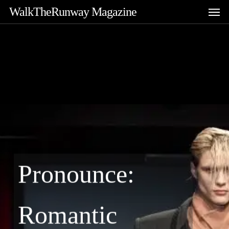
Skip
Men
WalkTheRunway Magazine
to
main
content
Pronounce:
Romantic